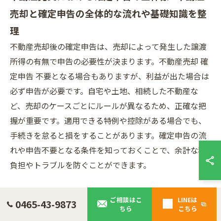
売却と確定申告の全体的な流れや基礎知識を整
理
不動産売却後の確定申告は、売却によって発生した譲渡
所得の有無で申告の必要性が決まります。不動産売却 確
定申告 不要となる場合もありますが、利益が出た場合は
必ず申告が必要です。自宅や土地、相続した不動産な
ど、売却のケースごとにルールが異なるため、正確な把
握が重要です。適用できる特例や控除がある場合でも、
手続きを怠ると損をすることがあります。確定申告の流
れや申告不要となる条件を知っておくことで、余計な税
負担やトラブルを防ぐことができます。
ご相談はこ
LINEは
0465-43-9873
不動産売買と確定申告の関係 - 売却益や損失の計算方
ちら
こちら
法、申告の必要性