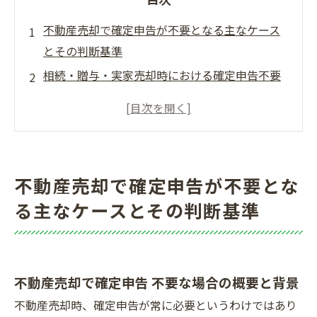
不動産売却で確定申告が不要となる主なケース
とその判断基準
相続・贈与・実家売却時における確定申告不要
の条件と例外
確定申告をしなくてよい場合のリスクと注意点
不動産売却と確定申告の基本知識・制度の最新
動向
不動産売却で確定申告が不要とな
不動産売却の確定申告が不要でも得する活用法
る主なケースとその判断基準
と節税ポイント
不動産売却における確定申告不要・必要の判断
フローと事例集
会社概要
不動産売却で確定申告 不要な場合の概要と背景
不動産売却時、確定申告が常に必要というわけではあり