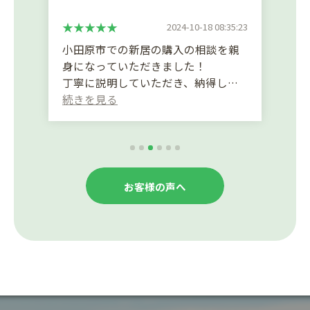
2024-10-18 08:35:23
小田原市での新居の購入の相談を親
身になっていただきました！
丁寧に説明していただき、納得した
上で人生で一番大きな買い物ができ
ました🏠
(Translated by Google)
We kindly provided advice on
purchasing a new home in Odawara
お客様の声へ
City!
I was able to make the biggest
purchase of my life after I was fully
satisfied with the detailed
explanation.🏠