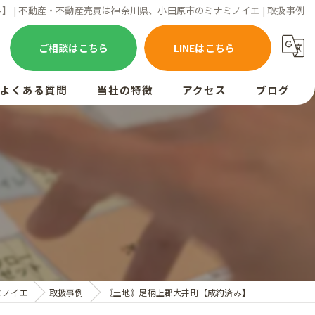
 | 不動産・不動産売買は神奈川県、小田原市のミナミノイエ | 取扱事例
ご相談はこちら
LINEはこちら
よくある質問
当社の特徴
アクセス
ブログ
お客様の声
売却
買取
相続
空き家
査定
ミノイエ
取扱事例
｟土地｠足柄上郡大井町【成約済み】