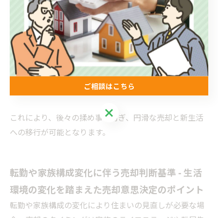
前協議が重要となります。下記のポイントに注意しまし
ょう。
財産分与協議と同時進行で売却計画を立てる
ローン残債、名義変更、税金発生タイミングを確認
売却益や損失の分配方法を明確にする
ご相談はこちら
ご相談はこちら
これにより、後々の揉め事を防ぎ、円滑な売却と新生活
への移行が可能となります。
転勤や家族構成変化に伴う売却判断基準 - 生活
環境の変化を踏まえた売却意思決定のポイント
転勤や家族構成の変化により住まいの見直しが必要な場