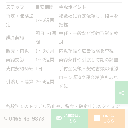
ステップ
目安期間
主なポイント
査定・価格設
複数社に査定依頼し、相場を
1～2週間
定
把握
即日～1週
専任・一般など契約形態を検
媒介契約
間
討
販売・内覧
1～3か月
内覧準備や広告戦略を重視
契約交渉
1～2週間
契約条件や引渡し時期の調整
売買契約締結
1日
手付金受領・契約書類の確認
ローン返済や税金精算も忘れ
引渡し・精算
2～4週間
ずに
各段階でのトラブル防止や、税金・確定申告のタイミン
グも意識しながら進めていきましょう。
ご相談はこ
LINEは
0465-43-9873
ちら
こちら