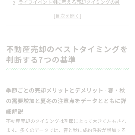
ライフイベント別に考える売却タイミングの最
適解
不動産売却時の税金と確定申告のタイミング詳
細
売却価格交渉と値下げタイミングの見極め方
不動産売却のベストタイミングを
売却プロセスとローン・残債がある場合の注意
判断する7つの基準
点
投資用不動産・マンション売却の戦略とタイミ
ング
売却で失敗しないための注意点とQ&Aを織り交
季節ごとの売却メリットとデメリット - 春・秋
ぜた実践ガイド
の需要増加と夏冬の注意点をデータとともに詳
不動産売却のタイミングを見極めるための総ま
細解説
とめ
不動産売却のタイミングは季節によって大きく左右され
会社概要
ます。多くのデータでは、春と秋に成約件数が増加する