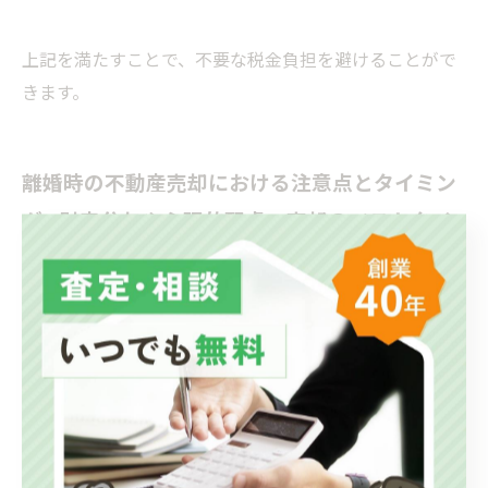
上記を満たすことで、不要な税金負担を避けることがで
きます。
離婚時の不動産売却における注意点とタイミン
グ - 財産分与や心理的配慮、売却のベストタイ
ミングを示す
離婚時の不動産売却は、財産分与や住宅ローンの残債処
理、生活の再スタートなど複数の課題が絡み合います。
売却タイミングとしては、双方の同意が得られやすい離
婚成立前後が理想ですが、感情的なトラブルを回避する
ためにも第三者である不動産会社や弁護士のサポートが
不可欠です。査定や売買契約、分与の割合については事