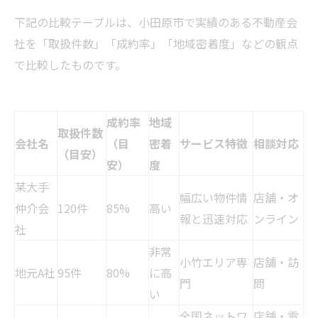
下記の比較テーブルは、小田原市で実績のある不動産会
社を「取扱件数」「成約率」「地域密着度」などの観点
で比較したものです。
成約率
地域
取扱件数
会社名
（目
密着
サービス特徴
相談対応
（目安）
安）
度
某大手
幅広い物件情
店舗・オ
仲介会
120件
85%
高い
報と迅速対応
ンライン
社
非常
小竹エリア専
店舗・訪
地元A社
95件
80%
に高
門
問
い
全国ネットワ
店舗・電