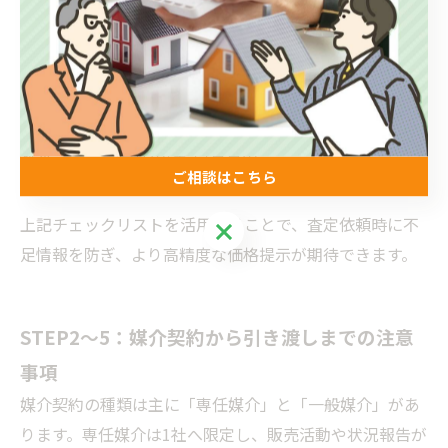
接道状況
南側公道 幅員6m 接面10m
設備状態
都市ガス・本下水・駐車場2台
近隣施設
駅まで徒歩15分、スーパー徒歩5分
リフォーム歴
屋根塗装・外壁リフォーム
現況
居住中/空室/賃貸中
ご相談はこちら
上記チェックリストを活用することで、査定依頼時に不
ご相談はこちら
足情報を防ぎ、より高精度な価格提示が期待できます。
STEP2〜5：媒介契約から引き渡しまでの注意
事項
媒介契約の種類は主に「専任媒介」と「一般媒介」があ
ります。専任媒介は1社へ限定し、販売活動や状況報告が