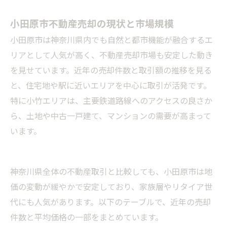
不動産売却費用・税金の全貌：小田原市住民向
け節税テクニック
小田原市不動産売却の現状と市場規模
小田原不動産売却成功者の実体験：トラブル回
小田原市は神奈川県内でも自然と都市機能が融合するエ
避とアフターサポート
リアとして人気が高く、不動産売却市場も安定した動き
神奈川県小田原市小竹での不動産売却について
を見せています。近年の売却件数と取引額の推移を見る
と、住宅地や駅に近いエリアを中心に取引が活発です。
神奈川県小田原市小竹で不動産売却が選ばれる
特に小竹エリアは、主要鉄道路線へのアクセスの良さか
理由について
ら、土地や中古一戸建て、マンションの需要が高まって
神奈川県小田原市小竹について
います。
まとめ
会社概要
関連エリア
神奈川県全体の不動産取引と比較しても、小田原市は地
価の変動が緩やかで安定しており、家族層やリタイア世
対応地域
代にも人気があります。以下のテーブルで、近年の売却
件数と平均価格の一部をまとめています。