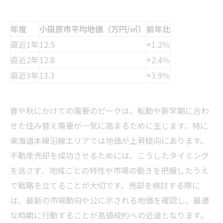
年度
小田原市平均地価（万円/㎡）
前年比
直近1年
12.5
+1.2％
直近2年
12.8
+2.4％
直近3年
13.3
+3.9％
春や秋にかけての需要のピークは、転勤や新学期に合わ
せた住み替え需要が一気に高まるために生じます。特に
東海道本線沿線エリアでは地価が上昇傾向にあります。
不動産売却を成功させるためには、こうしたタイミング
を逃さず、地域ごとの特性や市場の動きを把握したうえ
で戦略を立てることが大切です。売却を検討する際に
は、最新の市場動向や公に示される地価を確認し、最適
な時期に行動することが高値成約への近道となります。