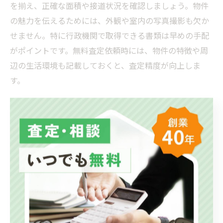
を揃え、正確な面積や接道状況を確認しましょう。物件
の魅力を伝えるためには、外観や室内の写真撮影も欠か
せません。特に行政機関で取得できる書類は早めの手配
がポイントです。無料査定依頼時には、物件の特徴や周
辺の生活環境も記載しておくと、査定精度が向上しま
す。
査定依頼時の物件情報記載チェックリスト
項目
内容の例
所在地
小田原市小竹〇〇番地
土地面積
150㎡（公簿・実測どちらか明記）
建物面積
95㎡（一戸建ての場合）
築年数
築年を記載