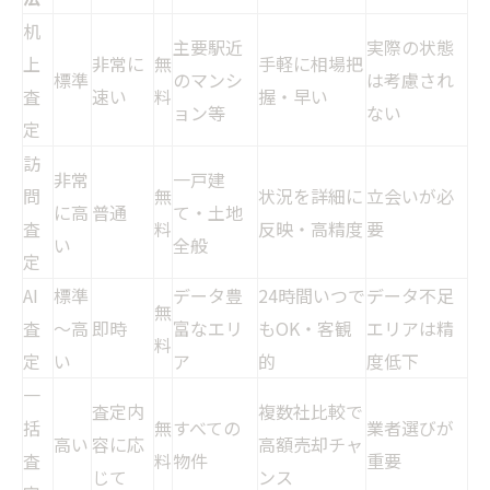
机
主要駅近
実際の状態
上
非常に
無
手軽に相場把
標準
のマンシ
は考慮され
査
速い
料
握・早い
ョン等
ない
定
訪
非常
一戸建
問
無
状況を詳細に
立会いが必
に高
普通
て・土地
査
料
反映・高精度
要
い
全般
定
AI
標準
データ豊
24時間いつで
データ不足
無
査
～高
即時
富なエリ
もOK・客観
エリアは精
料
定
い
ア
的
度低下
一
査定内
複数社比較で
括
無
すべての
業者選びが
高い
容に応
高額売却チャ
査
料
物件
重要
じて
ンス