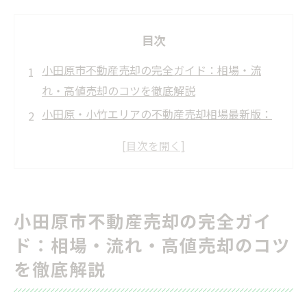
目次
小田原市不動産売却の完全ガイド：相場・流
れ・高値売却のコツを徹底解説
小田原・小竹エリアの不動産売却相場最新版：
土地・一戸建て価格一覧
不動産売却の全流れを5ステップで解説：小田原
市での実践手順
小田原市で不動産を高く売る成功要因
小田原市不動産売却の完全ガイ
小田原市不動産会社の選び方：実績とサービス
ド：相場・流れ・高値売却のコツ
比較のポイント
を徹底解説
小田原不動産売却の査定方法完全比較：無料一
括査定の活用術