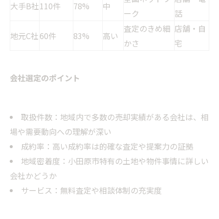
大手B社
110件
78%
中
ーク
話
査定のきめ細
店舗・自
地元C社
60件
83%
高い
かさ
宅
会社選定のポイント
取扱件数：地域内で多数の売却実績がある会社は、相
場や需要動向への理解が深い
成約率：高い成約率は的確な査定や提案力の証拠
地域密着度：小田原市特有の土地や物件事情に詳しい
会社かどうか
サービス：無料査定や相談体制の充実度