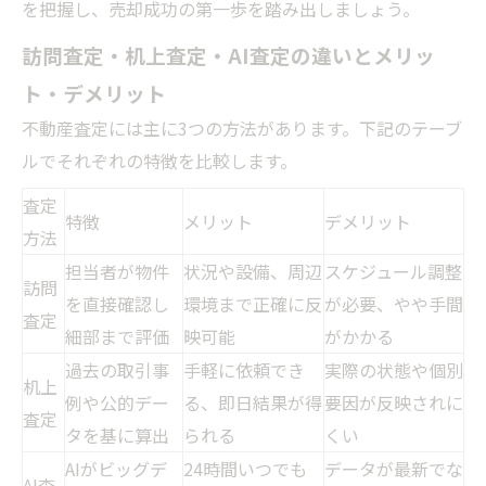
を把握し、売却成功の第一歩を踏み出しましょう。
訪問査定・机上査定・AI査定の違いとメリッ
ト・デメリット
不動産査定には主に3つの方法があります。下記のテーブ
ルでそれぞれの特徴を比較します。
査定
特徴
メリット
デメリット
方法
担当者が物件
状況や設備、周辺
スケジュール調整
訪問
を直接確認し
環境まで正確に反
が必要、やや手間
査定
細部まで評価
映可能
がかかる
過去の取引事
手軽に依頼でき
実際の状態や個別
机上
例や公的デー
る、即日結果が得
要因が反映されに
査定
タを基に算出
られる
くい
AIがビッグデ
24時間いつでも
データが最新でな
AI査