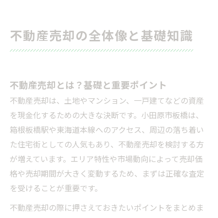
周辺地域と比較した高値売却の秘訣
不動産査定の種類と効果的な活用方法
不動産売却の全体像と基礎知識
売却にかかる費用・税金・手数料の詳細解説
物件を高く・早く売るための戦略とテクニック
特殊ケースの不動産売却：事故物件・訳あり物
不動産売却とは？基礎と重要ポイント
件など
不動産売却は、土地やマンション、一戸建てなどの資産
売却成功・失敗事例から学ぶ実践的ポイント
を現金化するための大きな決断です。小田原市板橋は、
不動産売却について
箱根板橋駅や東海道本線へのアクセス、周辺の落ち着い
小田原市板橋で不動産売却が選ばれる（求めら
た住宅街としての人気もあり、不動産売却を検討する方
れる）理由について
が増えています。エリア特性や市場動向によって売却価
小田原市板橋について
格や売却期間が大きく変動するため、まずは正確な査定
会社概要
を受けることが重要です。
関連エリア
不動産売却の際に押さえておきたいポイントをまとめま