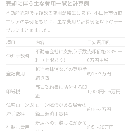
売却に伴う主な費用一覧と計算例
不動産売却では複数の費用が発生します。小田原市板橋
エリアの事例をもとに、主な費用と計算例を以下のテー
ブルにまとめました。
項目
内容
目安費用例
不動産会社に支払う手数
売却価格×3％＋
仲介手数料
料（上限あり）
6万円＋税
抵当権抹消などの登記手
登記費用
約1〜3万円
続き費
売買契約書に貼付する印
印紙税
1,000円〜6万円
紙
住宅ローン返
ローン残債がある場合の
約1〜3万円
済手数料
繰上返済手数料
新居への引越しにかかる
引越し費用
約5〜20万円