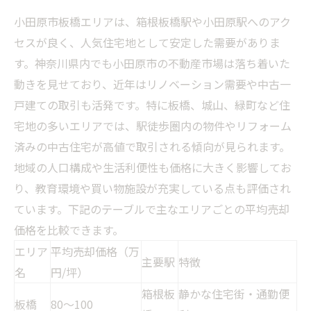
小田原市板橋エリアは、箱根板橋駅や小田原駅へのアク
セスが良く、人気住宅地として安定した需要がありま
す。神奈川県内でも小田原市の不動産市場は落ち着いた
動きを見せており、近年はリノベーション需要や中古一
戸建ての取引も活発です。特に板橋、城山、緑町など住
宅地の多いエリアでは、駅徒歩圏内の物件やリフォーム
済みの中古住宅が高値で取引される傾向が見られます。
地域の人口構成や生活利便性も価格に大きく影響してお
り、教育環境や買い物施設が充実している点も評価され
ています。下記のテーブルで主なエリアごとの平均売却
価格を比較できます。
エリア
平均売却価格（万
主要駅
特徴
名
円/坪）
箱根板
静かな住宅街・通勤便
板橋
80〜100