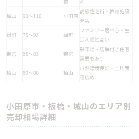
橋
利
高級住宅街・教育施設
城山
90〜110
小田原
充実
ファミリー層中心・生
緑町
75〜95
緑町
活利便性高い
駐車場・店舗付き住宅
鴨宮
65〜85
鴨宮
需要もあり
自然環境良好・土地面
栢山
60〜80
栢山
積広め
小田原市・板橋・城山のエリア別
売却相場詳細