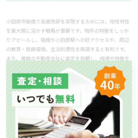
小田原市板橋で高値売却を実現するためには、地域特性
を最大限に活かす戦略が重要です。物件の特徴をしっか
りアピールし、箱根や小田原駅への好アクセスや、周辺
の教育・医療環境、生活利便性を強調すると有利です。
また、複数の不動産会社に査定を依頼し、相場や特徴を
比較することで最適な売却プランを選択できます。リフ
ォームやホームステージングで物件価値を高めたり、成
約実績の多い企業に依頼するのもポイントです。
駅徒歩圏や商業施設近くの物件は高値で売れやすい
事業用物件は居抜き状態のまま譲渡することで需要アッ
プ
地元の口コミや実績を持つ不動産会社に相談し、適切な