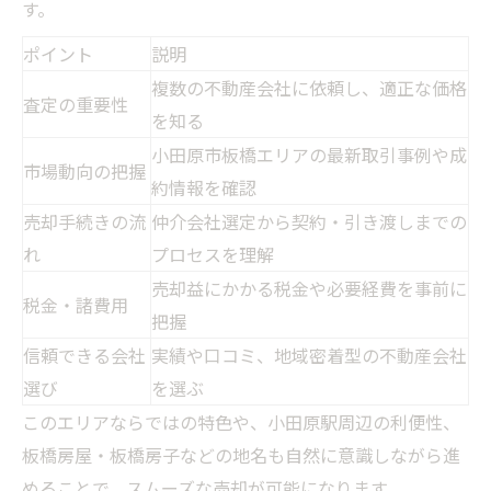
対応地域
す。
ポイント
説明
複数の不動産会社に依頼し、適正な価格
査定の重要性
を知る
小田原市板橋エリアの最新取引事例や成
市場動向の把握
約情報を確認
売却手続きの流
仲介会社選定から契約・引き渡しまでの
れ
プロセスを理解
売却益にかかる税金や必要経費を事前に
税金・諸費用
把握
信頼できる会社
実績や口コミ、地域密着型の不動産会社
選び
を選ぶ
このエリアならではの特色や、小田原駅周辺の利便性、
板橋房屋・板橋房子などの地名も自然に意識しながら進
めることで、スムーズな売却が可能になります。