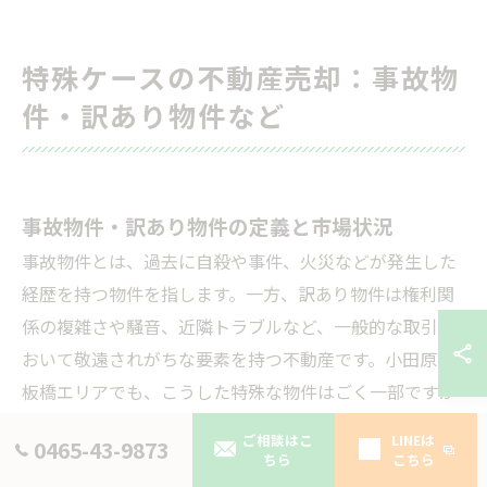
特殊ケースの不動産売却：事故物
件・訳あり物件など
事故物件・訳あり物件の定義と市場状況
事故物件とは、過去に自殺や事件、火災などが発生した
経歴を持つ物件を指します。一方、訳あり物件は権利関
係の複雑さや騒音、近隣トラブルなど、一般的な取引に
おいて敬遠されがちな要素を持つ不動産です。小田原市
板橋エリアでも、こうした特殊な物件はごく一部ですが
流通しています。駅近物件や神奈川県小田原市内の住宅
ご相談はこ
LINEは
0465-43-9873
地では、相場より価格が下がる傾向が見られるため、売
ちら
こちら