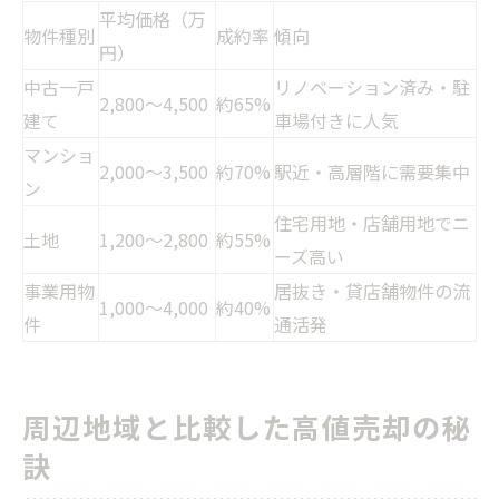
平均価格（万
物件種別
成約率
傾向
円）
中古一戸
リノベーション済み・駐
2,800〜4,500
約65%
建て
車場付きに人気
マンショ
2,000〜3,500
約70%
駅近・高層階に需要集中
ン
住宅用地・店舗用地でニ
土地
1,200〜2,800
約55%
ーズ高い
事業用物
居抜き・貸店舗物件の流
1,000〜4,000
約40%
件
通活発
周辺地域と比較した高値売却の秘
訣