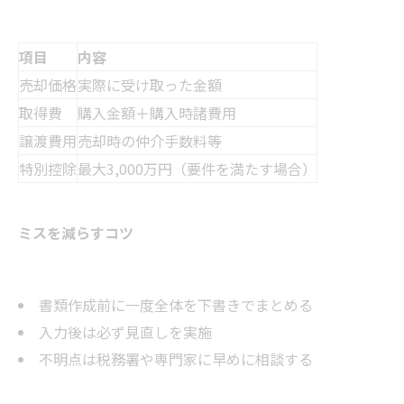
項目
内容
売却価格
実際に受け取った金額
取得費
購入金額＋購入時諸費用
譲渡費用
売却時の仲介手数料等
特別控除
最大3,000万円（要件を満たす場合）
ミスを減らすコツ
書類作成前に一度全体を下書きでまとめる
入力後は必ず見直しを実施
不明点は税務署や専門家に早めに相談する