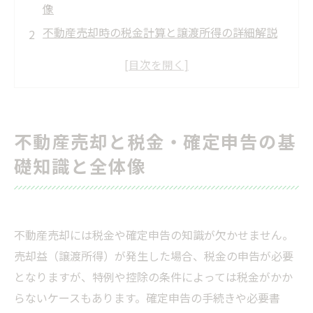
像
不動産売却時の税金計算と譲渡所得の詳細解説
確定申告の手続きと必要書類の詳細ガイド
特例制度の活用と税金軽減策
特殊ケースの確定申告対応と注意点
税理士や専門家の活用メリットと費用相場
不動産売却と税金・確定申告の基
不動産売却に関するよくある質問
礎知識と全体像
電子申告の普及と今後の確定申告手続きの変化
不動産売却の税金・確定申告を正確に行うため
のチェックリスト
不動産売却には税金や確定申告の知識が欠かせません。
まとめ
売却益（譲渡所得）が発生した場合、税金の申告が必要
会社概要
となりますが、特例や控除の条件によっては税金がかか
らないケースもあります。確定申告の手続きや必要書