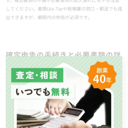
す。提出書類の不備や必要事項の記入漏れにも十分注意
してください。書類はe-Taxや税務署の窓口・郵送でも提
出できますが、期限内の申告が必須です。
確定申告の手続きと必要書類の詳
細ガイド
不動産売却時の確定申告は、正確な準備と手続きが重要
です。売却による税金の申告は、期限を守り正しい書類
を揃えることで不要なトラブルを回避できます。申告の
流れは、譲渡所得の計算から必要書類の準備、申告書類
の作成と提出までが基本です。売却益が発生しなかった