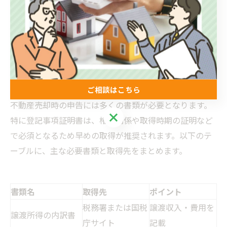
場合や特例の適用時も確認が必要ですので、下記のガイ
ドを参考にしてください。
不動産売却の確定申告の具体的なやり方と申告
準備
ご相談はこちら
不動産売却時の申告には多くの書類が必要となります。
ご相談はこちら
特に登記事項証明書は、権利関係や取得時期の証明など
で必須となるため早めの取得が推奨されます。以下のテ
ーブルに、主な必要書類と取得先をまとめます。
書類名
取得先
ポイント
税務署または国税
譲渡収入・費用を
譲渡所得の内訳書
庁サイト
記載