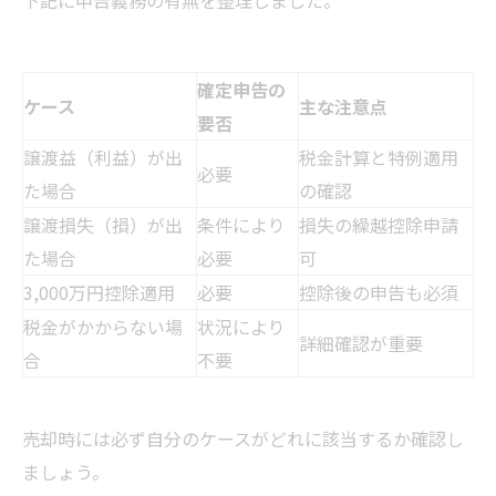
下記に申告義務の有無を整理しました。
確定申告の
ケース
主な注意点
要否
譲渡益（利益）が出
税金計算と特例適用
必要
た場合
の確認
譲渡損失（損）が出
条件により
損失の繰越控除申請
た場合
必要
可
3,000万円控除適用
必要
控除後の申告も必須
税金がかからない場
状況により
詳細確認が重要
合
不要
売却時には必ず自分のケースがどれに該当するか確認し
ましょう。