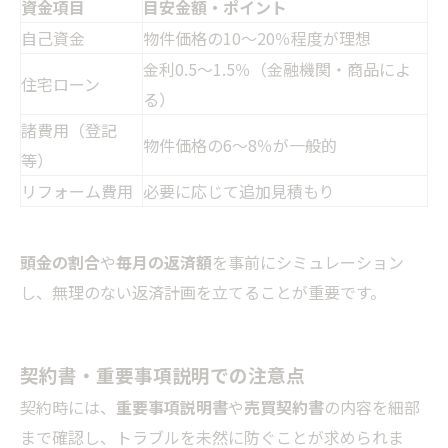
資金項目
目安金額・ポイント
自己資金
物件価格の10〜20％程度が理想
金利0.5〜1.5％（金融機関・商品によ
住宅ローン
る）
諸費用（登記
物件価格の6〜8％が一般的
等）
リフォーム費用
必要に応じて追加見積もり
頭金の割合
や
毎月の返済額
を事前にシミュレーション
し、無理のない返済計画を立てることが重要です。
契約書・重要事項説明での注意点
契約時には、
重要事項説明書
や
売買契約書
の内容を細部
まで確認し、トラブルを未然に防ぐことが求められま