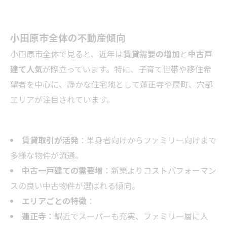
小田原市全体の不動産傾向
小田原市全体で見ると、近年は
賃貸需要の増加
と
中古戸
建て人気
が際立っています。特に、子育て世帯や移住希
望者を中心に、静かな住宅地として蓮正寺や扇町、穴部
エリアが注目されています。
賃貸取引が活発
：単身者向けからファミリー向けまで
多様な物件が流通。
中古一戸建ての需要増
：新築よりコストパフォーマン
スの良い中古物件が選ばれる傾向。
エリアごとの特徴
：
蓮正寺
：駅近でスーパーも充実、ファミリー層に人