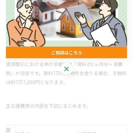
売買では、「（物件価格×3％＋6万円）×消費税」が上
限とされています。例えば3,000万円の一戸建てでは、手
数料は約105万6,000円となります。
ご相談はこちら
賃貸取引における仲介手数料は「賃料の1ヶ月分＋消費
ご相談はこちら
税」が目安です。賃料7万円の物件を借りる場合、手数料
は約7万7,000円となります。
主な諸費用の内訳を下記にまとめます。
区