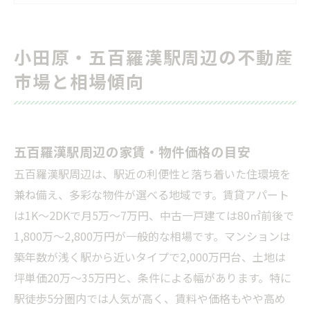
小田原エリアの生活環境と住みやすさ
中古物件購入の流れとリスク回避ノウハウ
小田原・五百羅漢駅周辺の不動産
不動産会社の選び方と地域業者の特徴
市場と相場傾向
売買契約の流れとトラブル予防策
小田原エリアの不動産活用事例
五百羅漢駅周辺の不動産事情
五百羅漢駅周辺の家賃・物件価格の目安
五百羅漢駅エリアで不動産が支持される理由
五百羅漢駅周辺は、駅近の利便性と落ち着いた住環境を
五百羅漢駅周辺エリアの特徴
兼ね備え、多彩な物件が選べる地域です。賃貸アパート
よくある疑問解決と次のステップガイド
は1K〜2DKで月5万～7万円、中古一戸建ては80㎡前後で
会社概要
1,800万～2,800万円が一般的な相場です。マンションは
関連エリア
築年数が浅く駅から近いタイプで2,000万円台、土地は
対応地域
坪単価20万～35万円と、条件による幅があります。特に
駅徒歩5分圏内では人気が高く、賃料や価格もやや高め