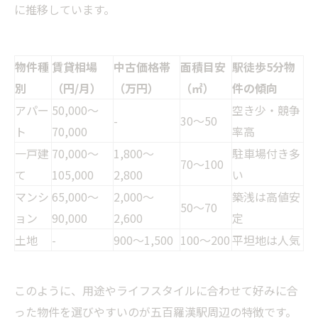
に推移しています。
物件種
賃貸相場
中古価格帯
面積目安
駅徒歩5分物
別
（円/月）
（万円）
（㎡）
件の傾向
アパー
50,000〜
空き少・競争
-
30〜50
ト
70,000
率高
一戸建
70,000〜
1,800〜
駐車場付き多
70〜100
て
105,000
2,800
い
マンシ
65,000〜
2,000〜
築浅は高値安
50〜70
ョン
90,000
2,600
定
土地
-
900〜1,500
100〜200
平坦地は人気
このように、用途やライフスタイルに合わせて好みに合
った物件を選びやすいのが五百羅漢駅周辺の特徴です。