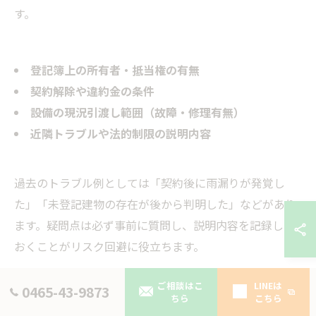
す。
登記簿上の所有者・抵当権の有無
契約解除や違約金の条件
設備の現況引渡し範囲（故障・修理有無）
近隣トラブルや法的制限の説明内容
過去のトラブル例としては「契約後に雨漏りが発覚し
た」「未登記建物の存在が後から判明した」などがあり
ます。疑問点は必ず事前に質問し、説明内容を記録して
おくことがリスク回避に役立ちます。
ご相談はこ
LINEは
0465-43-9873
ちら
こちら
不動産会社の選び方と地域業者の