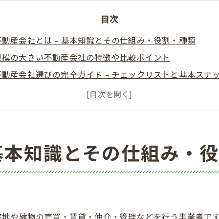
目次
不動産会社とは – 基本知識とその仕組み・役割・種類
規模の大きい不動産会社の特徴や比較ポイント
不動産会社選びの完全ガイド – チェックリストと基本ステ
不動産会社に関する注意点とトラブル事例
不動産会社のサービス比較 – 賃貸・売買・査定・リフォー
不動産会社の料金・手数料・追加費用の比較方法
不動産会社の多言語対応と外国人向けサービス
 基本知識とその仕組み・
会社概要
宅地や建物の売買・賃貸・仲介・管理などを行う事業者で