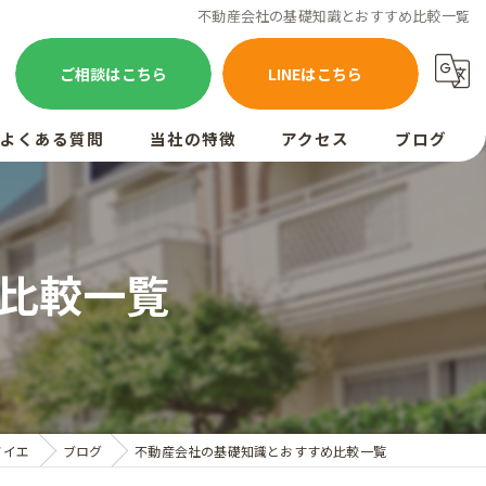
不動産会社の基礎知識とおすすめ比較一覧
ご相談はこちら
LINEはこちら
よくある質問
当社の特徴
アクセス
ブログ
お客様の声
売却
買取
比較一覧
相続
空き家
査定
ノイエ
ブログ
不動産会社の基礎知識とおすすめ比較一覧