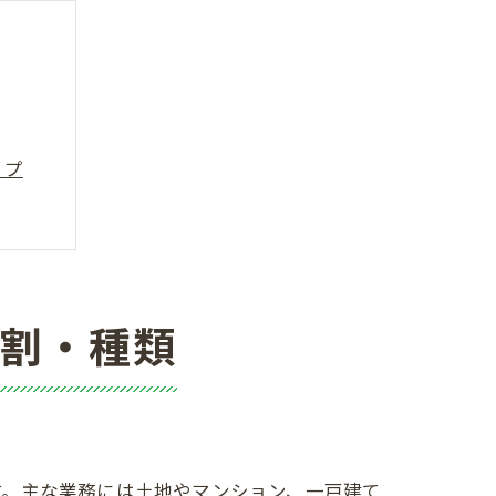
ップ
ム対応
役割・種類
す。主な業務には土地やマンション、一戸建て