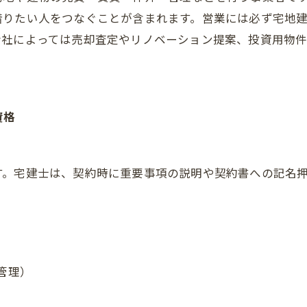
借りたい人をつなぐことが含まれます。営業には必ず宅地
会社によっては売却査定やリノベーション提案、投資用物
資格
す。宅建士は、契約時に重要事項の説明や契約書への記名
ご相談はこちら
ご相談はこちら
管理）