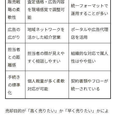
販売戦
査定価格・広告内容
統一フォーマットで
略の柔
を現場感覚で調整可
運用することが多い
軟性
能
広告の
地域ネットワークを
ポータルや広告代理
広がり
活かした紹介営業
店を活用
担当者
担当者の顔が見えや
組織的な対応で属人
との距
すく相談しやすい
性はやや低い
離感
手続き
個人裁量が多く柔軟
契約書類やフローが
の標準
対応が可能
統一されている
化
売却目的が「高く売りたい」か「早く売りたい」かによ