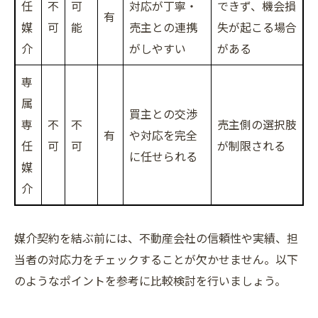
任
不
可
対応が丁寧・
できず、機会損
有
媒
可
能
売主との連携
失が起こる場合
介
がしやすい
がある
専
属
買主との交渉
専
不
不
売主側の選択肢
有
や対応を完全
任
可
可
が制限される
に任せられる
媒
介
媒介契約を結ぶ前には、不動産会社の信頼性や実績、担
当者の対応力をチェックすることが欠かせません。以下
のようなポイントを参考に比較検討を行いましょう。