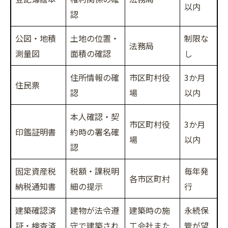
以内
認
公図・地積
土地の位置・
制限な
法務局
測量図
面積の確認
し
住所情報の確
市区町村役
3か月
住民票
認
場
以内
本人確認・契
市区町村役
3か月
印鑑証明書
約時の署名確
場
以内
認
固定資産税
税額・課税明
毎年発
各市区町村
納税通知書
細の提示
行
建築確認済
建物が法令遵
建築時の施
永続保
証・検査済
守で建築され
工会社また
管が望