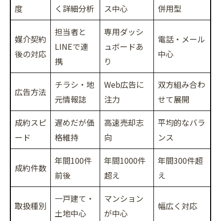
度
く詳細分析
ス中心
併用型
担当者と
専用ダッシ
媒介契約
電話・メール
LINEで連
ュボードあ
後の対応
中心
携
り
チラシ・地
Web広告に
双方組み合わ
広告方法
元情報誌
注力
せて展開
成約スピ
遅めだが価
高速売却志
平均的なバラ
ード
格維持
向
ンス
年間100件
年間1000件
年間300件超
成約件数
前後
超え
え
一戸建て・
マンション
取扱種別
幅広く対応
土地中心
が中心