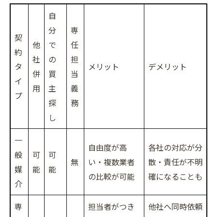
自
分
専
契
他
で
任
約
社
の
担
タ
メリット
デメリット
併
買
当
イ
用
主
義
プ
探
務
し
一
自由度が高
各社の対応が分
般
可
可
無
い・複数業者
散・責任が不明
媒
能
能
の比較が可能
確になることも
介
専
担当者がつき
他社へ同時依頼