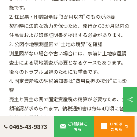
能です。
住民票・印鑑証明は“3か月以内”のものが必要
契約時に法的な効力を保つため、発行から3か月以内の
住民票および印鑑証明書を提出する必要があります。
公図や地積測量図で“土地の境界”を確認
測量図がない場合や古い場合には、事前に土地家屋調
査士による現地調査が必要となるケースもあります。
後々のトラブル回避のためにも重要です。
固定資産税の納税通知書は“費用負担の按分”にも影
響
売主と買主の間で固定資産税の精算が必要なため、金
額確認が求められます。納税通知書は毎年4月頃に各自
治体から郵送されます。
ご相談はこ
LINEは
0465-43-9873
建物がある場合は“建築確認済証”の保管を確認
ちら
こちら
中古戸建やマンションの場合でも、構造に問題がない