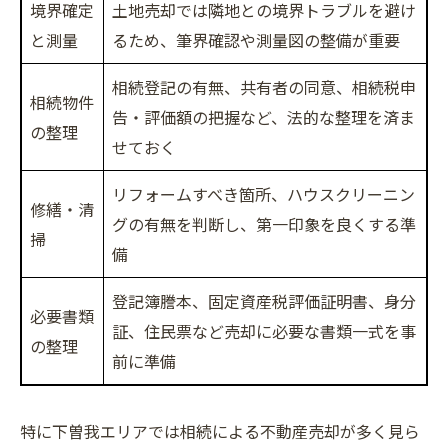
境界確定
土地売却では隣地との境界トラブルを避け
と測量
るため、筆界確認や測量図の整備が重要
相続登記の有無、共有者の同意、相続税申
相続物件
告・評価額の把握など、法的な整理を済ま
の整理
せておく
リフォームすべき箇所、ハウスクリーニン
修繕・清
グの有無を判断し、第一印象を良くする準
掃
備
登記簿謄本、固定資産税評価証明書、身分
必要書類
証、住民票など売却に必要な書類一式を事
の整理
前に準備
特に下曽我エリアでは相続による不動産売却が多く見ら