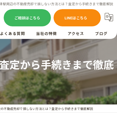
津駅周辺の不動産売却で損しない方法とは？査定から手続きまで徹底解説
ご相談はこちら
LINEはこちら
よくある質問
当社の特徴
アクセス
ブログ
お客様の声
売却
査定から手続きまで徹底
買取
相続
空き家
査定
辺の不動産売却で損しない方法とは？査定から手続きまで徹底解説