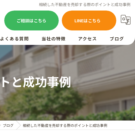
相続した不動産を売却する際のポイントと成功事例
ご相談はこちら
LINEはこちら
よくある質問
当社の特徴
アクセス
ブログ
お客様の声
売却
買取
トと成功事例
相続
空き家
査定
ブログ
相続した不動産を売却する際のポイントと成功事例