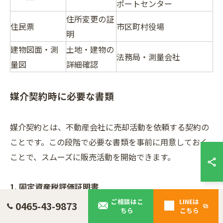
ポートセンター
住所変更の証
住民票
市区町村役場
明
建物図面・測
土地・建物の
法務局・測量会社
量図
詳細確認
媒介契約時に必要な書類
媒介契約とは、不動産会社に売却活動を依頼する契約の
ことです。この段階で必要な書類を事前に用意しておく
ことで、スムーズに販売活動を開始できます。
1. 固定資産税評価証明書
不動産の公的な評価額を示すもので、不動産会社が査定
ご相談はこ
LINEは
0465-43-9873
ちら
こちら
を行う際の重要な資料となります。