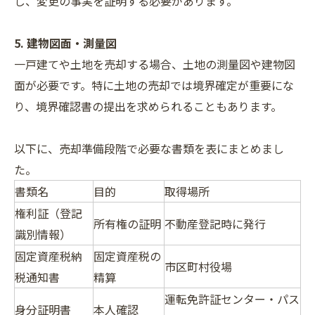
し、変更の事実を証明する必要があります。
5. 建物図面・測量図
一戸建てや土地を売却する場合、土地の測量図や建物図
面が必要です。特に土地の売却では境界確定が重要にな
り、境界確認書の提出を求められることもあります。
以下に、売却準備段階で必要な書類を表にまとめまし
た。
書類名
目的
取得場所
権利証（登記
所有権の証明
不動産登記時に発行
識別情報）
固定資産税納
固定資産税の
市区町村役場
税通知書
精算
運転免許証センター・パス
身分証明書
本人確認