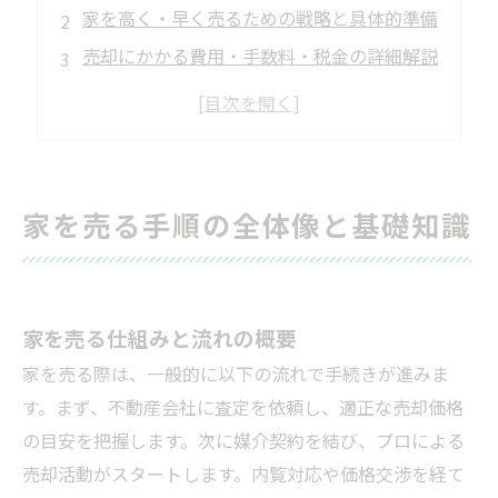
家を高く・早く売るための戦略と具体的準備
売却にかかる費用・手数料・税金の詳細解説
家を売る具体的なステップ詳細
特殊ケース別の売却注意点と対策
売却に必要な書類と行政手続き
売却時に想定される疑問・トラブルと解決策
家を売る手順の全体像と基礎知識
売却方法の比較と不動産会社選びのポイント
家を売る手順のまとめと今後の行動指針
会社概要
家を売る仕組みと流れの概要
家を売る際は、一般的に以下の流れで手続きが進みま
す。まず、不動産会社に査定を依頼し、適正な売却価格
の目安を把握します。次に媒介契約を結び、プロによる
売却活動がスタートします。内覧対応や価格交渉を経て