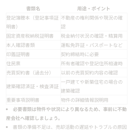
書類名
用途・ポイント
登記簿謄本（登記事項証
不動産の権利関係や現況の確
明書）
認
固定資産税納税証明書
税金納付状況の確認・精算用
本人確認書類
運転免許証・パスポートなど
印鑑証明書
契約締結時に必要
住民票
所有者確認や登記住所相違時
売買契約書（過去分）
以前の売買契約内容の確認
一戸建てや新築住宅の場合の
建築確認済証・検査済証
建築確認
重要事項説明書
物件の詳細情報説明用
必要書類は物件や状況により異なるため、事前に不動
産会社へ確認しましょう。
書類の準備不足は、売却活動の遅延やトラブルの原因