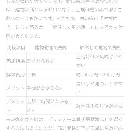
も売却価格が低くなります。特に築30年以上の住宅で
は、建物評価がほぼゼロとなり、土地価格のみで取引さ
れるケースも多いです。そのため、古い家は「建物付
き」として売るか、「解体して更地渡し」にするかで対
応が異なります。
比較項目
建物付きで売却
解体して更地で売却
土地評価が反映されや
売却相場
安くなる傾向
すい
解体費用
不要
約100万円～200万円
買い手が見つかりやす
メリット
手間がかからない
い
デメリッ
売却に時間がかかるこ
解体費用の負担が必要
ト
とも
古い家を売る際は、
「リフォームせず現状渡し」
を選択
する方法もありますが、売却価格が下がる点に注意が必