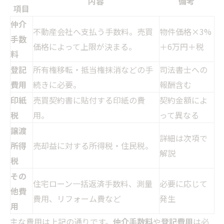
内容
備考
項目
仲介
不動産会社へ支払う手数料。売買
物件価格×3%
手数
価格によって上限が決まる。
＋6万円＋税
料
登記
所有権移転・抵当権抹消などの手
司法書士への
費用
続きに必要。
報酬含む
印紙
売買契約書に貼付する印紙の費
契約金額によ
税
用。
って異なる
譲渡
詳細は次項で
所得
売却益に対する所得税・住民税。
解説
税
その
住宅ローン一括返済手数料、測量
必要に応じて
他費
費用、リフォーム費など
発生
用
主な費用は上記の通りです。
仲介手数料
や
登記費用
は必