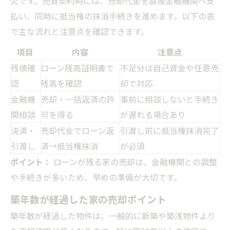
欠です。売買契約時には、売却代金を直接金融機関へ支
払い、同時に抵当権の抹消手続きを進めます。以下の表
で主な流れと注意点を確認できます。
項目
内容
注意点
残債確
ローン残高証明書で
不足分は自己資金や任意売
認
残高を確認
却で対応
金融機
売却・一括返済の許
事前に相談しないと手続き
関相談
可を得る
が遅れる場合あり
決済・
売却代金でローン返
引渡し前に抵当権抹消完了
引渡し
済→抵当権抹消
が必須
ポイント：
ローンが残る家の売却は、金融機関との調整
や手続きが多いため、早めの準備が大切です。
築年数が経過した家の売却ポイント
築年数が経過した物件は、一般的に新築や築浅物件より