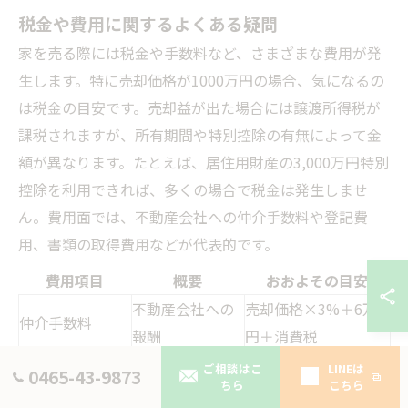
税金や費用に関するよくある疑問
家を売る際には税金や手数料など、さまざまな費用が発
生します。特に売却価格が1000万円の場合、気になるの
は税金の目安です。売却益が出た場合には譲渡所得税が
課税されますが、所有期間や特別控除の有無によって金
額が異なります。たとえば、居住用財産の3,000万円特別
控除を利用できれば、多くの場合で税金は発生しませ
ん。費用面では、不動産会社への仲介手数料や登記費
用、書類の取得費用などが代表的です。
費用項目
概要
おおよその目安
不動産会社への
売却価格×3%＋6万
仲介手数料
報酬
円＋消費税
売却益に対する
ご相談はこ
LINEは
0465-43-9873
譲渡所得税
条件により0円～
ちら
こちら
税金