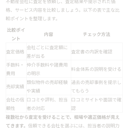
不動産会社に査定を依頼し、査定結果や提示された価
格、サービス内容を比較しましょう。以下の表で主な比
較ポイントを整理します。
比較ポイ
内容
チェック方法
ント
会社ごとに査定額に
査定価格
査定書の内訳を確認
差が出る
手数料・
仲介手数料や諸費用
料金体系の説明を受ける
費用
の明示
類似物件の売却経験
過去の売却事例を提示し
売却実績
や実績
てもらう
会社の信
口コミや評判、担当
口コミサイトや面談で確
頼性
者の対応
認
複数社から査定を受けることで、相場や適正価格が見え
てきます。
信頼できる会社を選ぶには、担当者の説明力