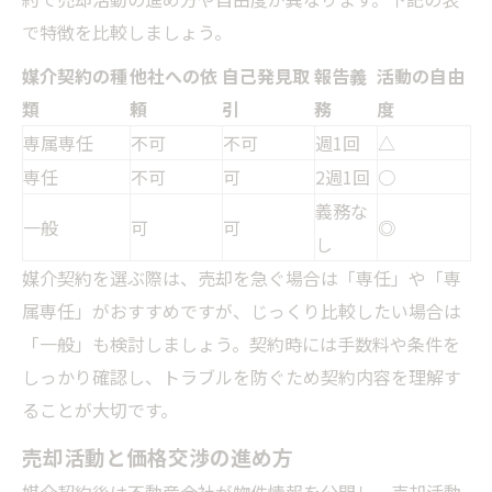
で特徴を比較しましょう。
媒介契約の種
他社への依
自己発見取
報告義
活動の自由
類
頼
引
務
度
専属専任
不可
不可
週1回
△
専任
不可
可
2週1回
○
義務な
一般
可
可
◎
し
媒介契約を選ぶ際は、売却を急ぐ場合は「専任」や「専
属専任」がおすすめですが、じっくり比較したい場合は
「一般」も検討しましょう。契約時には手数料や条件を
しっかり確認し、トラブルを防ぐため契約内容を理解す
ることが大切です。
売却活動と価格交渉の進め方