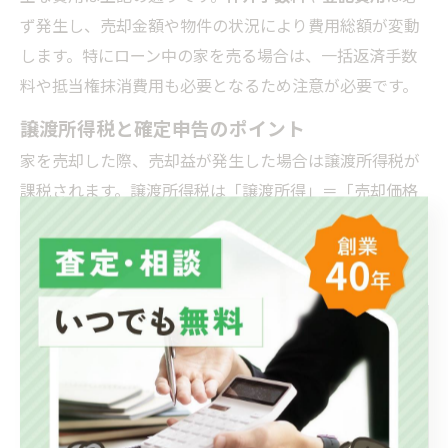
ず発生し、売却金額や物件の状況により費用総額が変動
します。特にローン中の家を売る場合は、一括返済手数
料や抵当権抹消費用も必要となるため注意が必要です。
譲渡所得税と確定申告のポイント
家を売却した際、売却益が発生した場合は譲渡所得税が
課税されます。譲渡所得税は「譲渡所得」＝「売却価格
－取得費－譲渡費用」で算出され、これに税率をかけて
計算されます。
内容
詳細
購入時の価格やリフォーム費用、仲介手数料
取得費
などを含む
譲渡費用
売却時にかかった仲介手数料、登記費用など
所有期間5年超なら20.315%、5年以下は
税率
39.63%が目安