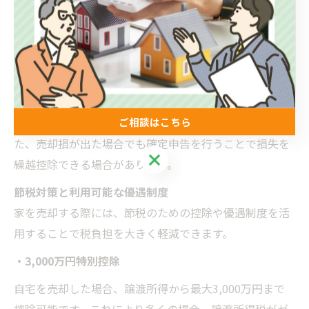
確定申告の
譲渡所得が発生した翌年の2月16日～3月15
方法
日に申告が必要
売買契約書、登記簿謄本、取得費の証明書類
必要書類
など
ポイント
として、取得費の証明ができない場合は売却価
ご相談はこちら
格の5%で計算されるため、書類の保管が重要です。ま
た、売却損が出た場合でも確定申告を行うことで損失を
ご相談はこちら
繰越控除できる場合があります。
節税対策と利用可能な優遇制度
家を売却する際には、節税のための控除や優遇制度を活
用することで税負担を大きく軽減できます。
・3,000万円特別控除
自宅を売却した場合、譲渡所得から最大3,000万円まで