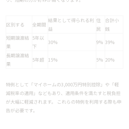
結果として得られる利
住
合計小
区別する
全期間
益
民
銭
短期譲渡結
5年以
30%
9%
39%
果
下
長期譲渡結
5年超
15%
5%
20%
果
特例として「マイホームの3,000万円特別控除」や「軽
減税率の適用」などもあり、適用条件を満たすと税負担
が大幅に軽減されます。 これらの特例を利用する際も申
告が必要です。