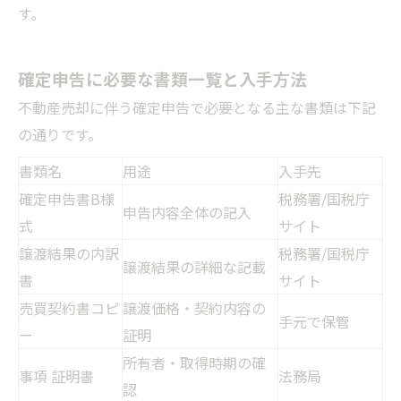
す。
確定申告に必要な書類一覧と入手方法
不動産売却に伴う確定申告で必要となる主な書類は下記
の通りです。
書類名
用途
入手先
確定申告書B様
税務署/国税庁
申告内容全体の記入
式
サイト
譲渡結果の内訳
税務署/国税庁
譲渡結果の詳細な記載
書
サイト
売買契約書コピ
譲渡価格・契約内容の
手元で保管
ー
証明
所有者・取得時期の確
事項 証明書
法務局
認