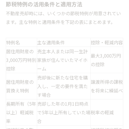
節税特例の活用条件と適用方法
不動産売却時には、いくつかの節税特例が用意されてい
ます。主な特例と適用条件を下記の表にまとめます。
特例名
主な適用条件
控除・軽減内容
居住用財産の
売主本人または同一生計
最大3,000万円
3,000万円特別
家族が住んでいたマイホ
の控除
控除
ーム
売却後に新たな住宅を購
居住用財産の
譲渡所得の課税
入し、一定の要件を満た
買換え特例
を将来に繰延べ
す場合
長期所有（5年
売却した年の1月1日時点
以上）軽減税
で5年以上所有していた場
税率の軽減
率
合