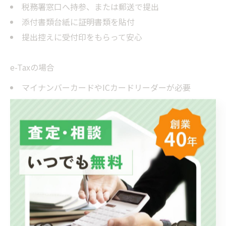
税務署窓口へ持参、または郵送で提出
添付書類台紙に証明書類を貼付
提出控えに受付印をもらって安心
e-Taxの場合
マイナンバーカードやICカードリーダーが必要
書類データをPDFで添付し、専用サイトから送信
添付書類省略が一部認められるが、原本は必ず保管
どちらの方法でも、提出期限は原則として今年の3月15
日です。 早めの準備と、提出後の控え保存がポイントで
す。
譲渡結果の計算方法と節税テクニ