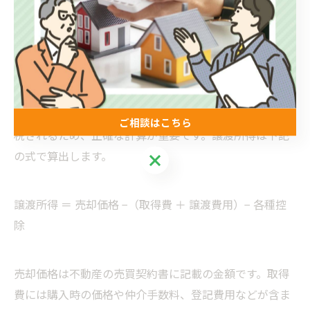
ック
譲渡結果の計算手順と具体例
不動産売却時に発生する譲渡所得は、売却益に対して課
ご相談はこちら
税されるため、正確な計算が重要です。譲渡所得は下記
の式で算出します。
ご相談はこちら
譲渡所得 ＝ 売却価格 −（取得費 ＋ 譲渡費用）− 各種控
除
売却価格は不動産の売買契約書に記載の金額です。取得
費には購入時の価格や仲介手数料、登記費用などが含ま