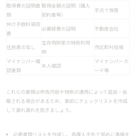
取得費の証明書
取得金額の証明（購入
手元で保管
類
契約書等）
仲介手数料領収
必要経費の証明
不動産会社
書
生存用財産の特例利用
住民票の写し
市区町村役場
時
マイナンバー確
マイナンバーカ
本人確認
認書類
ード等
これらの書類は申告内容や特例の適用によって追加・省
略される場合があるため、事前にチェックリストを作成
して漏れ漏れを防ぎましょう。
必要書類リストを作成し、各種入手先で早めに準備を