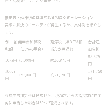
告・納税を行うことが重要です。
無申告・延滞税の具体的な負担額シミュレーション
実際に解決のペナルティが発生するか、具体例を紹介し
ます。
例： 納
無申告加算税
延滞税（年8.7%相
合計追
税額
（15%の場合）
当/3か月遅れ）
加負担
85,875
50万円
75,000円
約10,875円
円
100万
171,750
150,000円
約21,750円
円
円
※無申告加算税は通常15%、税務署からの指摘前に自主
的に申告した場合は5%に軽減されます。