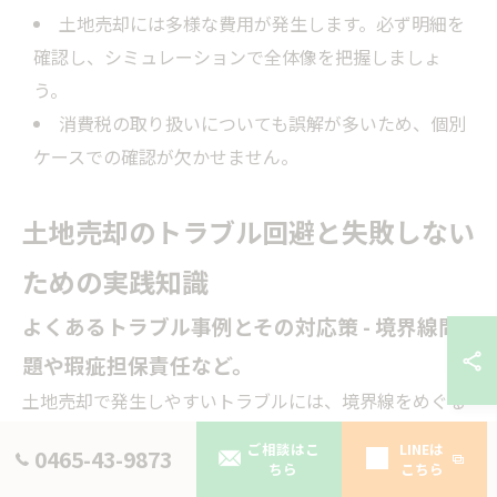
土地売却には多様な費用が発生します。必ず明細を
確認し、シミュレーションで全体像を把握しましょ
う。
消費税の取り扱いについても誤解が多いため、個別
ケースでの確認が欠かせません。
土地売却のトラブル回避と失敗しない
ための実践知識
よくあるトラブル事例とその対応策 - 境界線問
題や瑕疵担保責任など。
土地売却で発生しやすいトラブルには、境界線をめぐる
争い、瑕疵担保責任、必要書類の不備などがあります。
ご相談はこ
LINEは
0465-43-9873
特に隣地との境界線が曖昧な場合、売買契約後にトラブ
ちら
こちら