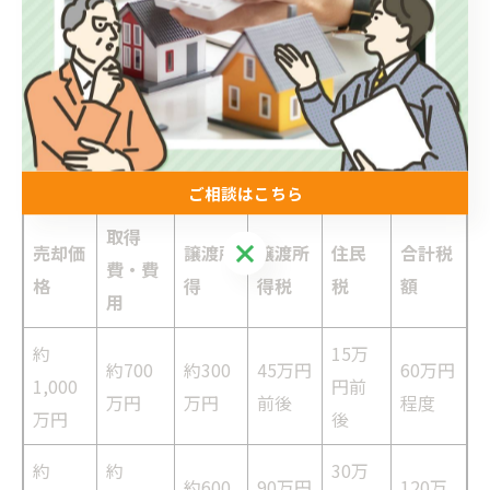
税金シミュレーションの例
下記は売却価格別に主要な税額をシミュレーションした
例です。実際の税額は取得費や諸費用、控除の有無で変
動します。
ご相談はこちら
取得
ご相談はこちら
売却価
譲渡所
譲渡所
住民
合計税
費・費
格
得
得税
税
額
用
約
15万
約700
約300
45万円
60万円
1,000
円前
万円
万円
前後
程度
万円
後
約
約
30万
約600
90万円
120万