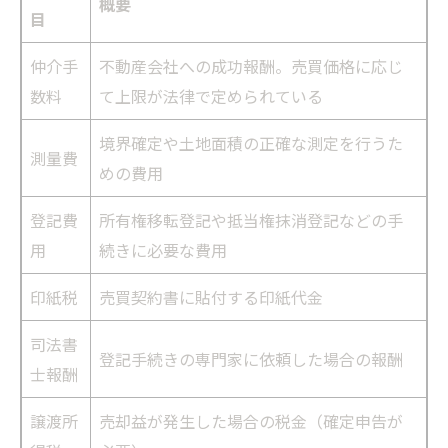
概要
目
仲介手
不動産会社への成功報酬。売買価格に応じ
数料
て上限が法律で定められている
境界確定や土地面積の正確な測定を行うた
測量費
めの費用
登記費
所有権移転登記や抵当権抹消登記などの手
用
続きに必要な費用
印紙税
売買契約書に貼付する印紙代金
司法書
登記手続きの専門家に依頼した場合の報酬
士報酬
譲渡所
売却益が発生した場合の税金（確定申告が