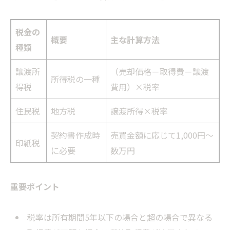
税金の
概要
主な計算方法
種類
譲渡所
（売却価格－取得費－譲渡
所得税の一種
得税
費用）×税率
住民税
地方税
譲渡所得×税率
契約書作成時
売買金額に応じて1,000円～
印紙税
に必要
数万円
重要ポイント
税率は所有期間5年以下の場合と超の場合で異なる