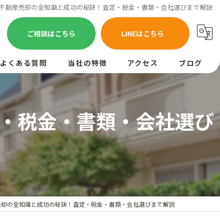
不動産売却の全知識と成功の秘訣！査定・税金・書類・会社選びまで解説
ご相談はこちら
LINEはこちら
よくある質問
当社の特徴
アクセス
ブログ
お客様の声
売却
・税金・書類・会社選び
買取
相続
空き家
査定
売却の全知識と成功の秘訣！査定・税金・書類・会社選びまで解説