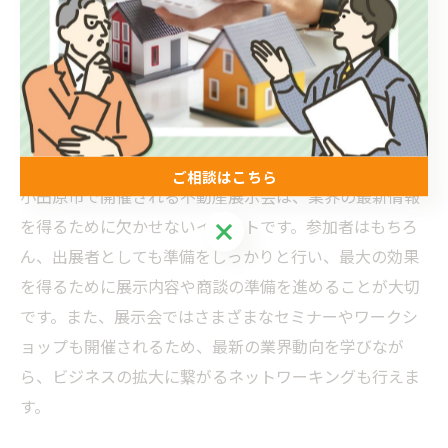
製品やサービスの実演
展示会では、出展企業が自社の製品やサービスを実演
する場が設けられています。これにより、来場者は製品
の特長や機能を実際に見ることができ、購入や契約の
際に自信を持って判断することができます。
ご相談はこちら
小田原市で開催される不動産展示会は、業界の最新情報
を得るために欠かせないイベントです。参加者はもちろ
ご相談はこちら
ん、出展者としても準備をしっかりと行い、最大の効果
を得るために展示内容や商談の準備を進めることが大切
です。また、展示会ではさまざまなセミナーやワークシ
ョップも開催されるため、最新の業界動向を学びなが
ら、ビジネスの拡大に繋がるネットワーキングも行えま
す。