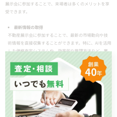
展示会に参加することで、来場者は多くのメリットを享
受できます。
最新情報の取得
不動産展示会に参加することで、最新の市場動向や技
術情報を直接収集することができます。特に、AIを活用
した価格査定システムや、効率的な管理方法など、業
界の最先端の情報を得ることができ、今後のビジネス
に役立てることができます。
業界の専門家とのネットワーキング
展示会では、多くの業界専門家と直接ネットワーキン
グを行うことができます。商談を行い、新たなビジネス
チャンスを得るための第一歩となります。これにより、
ビジネスを拡大するための強力な人脈を築くことが可
能です。