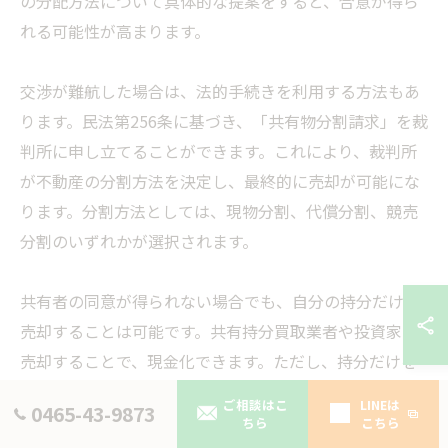
の分配方法について具体的な提案をすると、合意が得ら
れる可能性が高まります。
交渉が難航した場合は、法的手続きを利用する方法もあ
ります。民法第256条に基づき、「共有物分割請求」を裁
判所に申し立てることができます。これにより、裁判所
が不動産の分割方法を決定し、最終的に売却が可能にな
ります。分割方法としては、現物分割、代償分割、競売
分割のいずれかが選択されます。
共有者の同意が得られない場合でも、自分の持分だけを
売却することは可能です。共有持分買取業者や投資家に
売却することで、現金化できます。ただし、持分だけを
購入する一般の買主は少ないため、市場価格よりも低く
ご相談はこ
LINEは
0465-43-9873
なる可能性が高い点に注意が必要です。
ちら
こちら