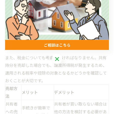
買取業者を利用すると、相場より2～3割低い価格で
の売却になることが多い
共有持分の売却には、契約書の作成や登記変更など
の手続きが必要
ご相談はこちら
また、税金についても考慮しなければなりません。共有
ご相談はこちら
持分を売却した場合でも、譲渡所得税が発生するため、
適用される税率や控除の対象となるかどうかを確認して
おくことが大切です。
売却方
メリット
デメリット
法
共有者
共有者が買い取らない場合は
手続きが簡単で
への売
他の方法を検討する必要があ