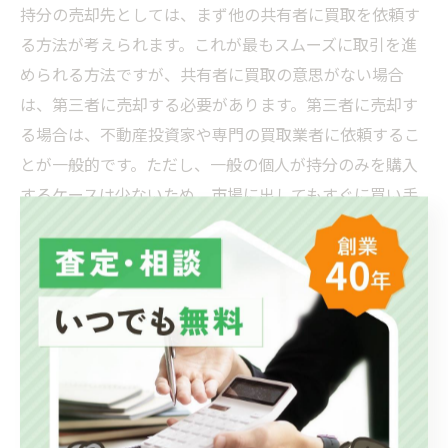
持分の売却先としては、まず他の共有者に買取を依頼す
る方法が考えられます。これが最もスムーズに取引を進
められる方法ですが、共有者に買取の意思がない場合
は、第三者に売却する必要があります。第三者に売却す
る場合は、不動産投資家や専門の買取業者に依頼するこ
とが一般的です。ただし、一般の個人が持分のみを購入
するケースは少ないため、市場に出してもすぐに買い手
が見つかるとは限りません。
持分のみを売却する際には、以下のような注意点があり
ます。
売却後も不動産の共有状態は続くため、新しい共有
者と関係を築く必要がある