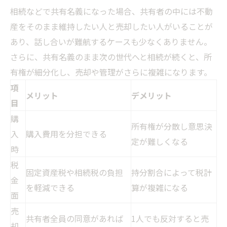
相続などで共有名義になった場合、共有者の中には不動
産をそのまま維持したい人と売却したい人がいることが
あり、話し合いが難航するケースも少なくありません。
さらに、共有名義のまま次の世代へと相続が続くと、所
有権が細分化し、売却や管理がさらに複雑になります。
項
メリット
デメリット
目
購
所有権が分散し意思決
入
購入費用を分担できる
定が難しくなる
時
税
固定資産税や相続税の負担
持分割合によって税計
金
を軽減できる
算が複雑になる
面
売
共有者全員の同意があれば
1人でも反対すると売
却