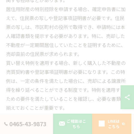
関する控除などがあります。
居住用財産の特別控除を申請する場合、確定申告書に加
えて、住民票の写しや登記事項証明書が必要です。住民
票の写しは、市区町村の役所で取得でき、申請時には本
人確認書類を提示する必要があります。特に、売却した
不動産が一定期間居住していたことを証明するために、
売却直前の住民票が求められます。
買い替え特例を適用する場合、新しく購入した不動産の
売買契約書や登記事項証明書が必要になります。この特
例は、一定の条件を満たした場合に、売却による譲渡所
得を繰り延べることができる制度です。特例を適用する
ための要件を満たしていることを確認し、必要な書類を
揃えておくことが重要です。
相続財産の特例を申請する場合、被相続人の戸籍謄本や
ご相談はこ
LINEは
0465-43-9873
相続登記が完了したことを証明する書類が必要です。相
ちら
こちら