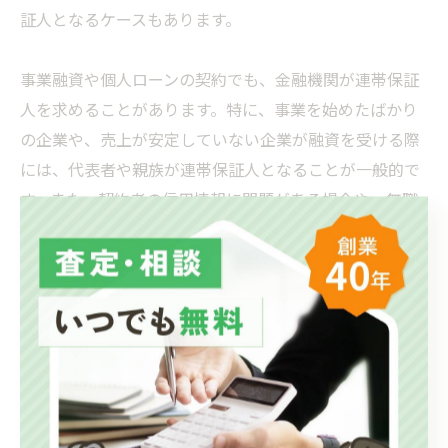
証人となるケースもあります。
事業融資や個人ローンの契約でも、金融機関が連帯保証
人を求めることがあります。特に、事業を始めたばかり
の企業や、売上が安定していない企業が融資を受ける際
には、代表者や親族が連帯保証人となることが一般的で
す。また、契約者の信用情報に問題がある場合や、無職
の状態で借り入れを希望する場合には、個人ローンでも
連帯保証人が必要とされることがあります。
医療費の支払いに関する契約でも、連帯保証人を求めら
れることがあります。高額な治療費がかかる場合や、長
期間の入院が必要な場合、医療機関が家族に対して連帯
保証人となるよう求めることがあります。契約者が支払
いを滞らせた場合、連帯保証人に対して請求が行われる