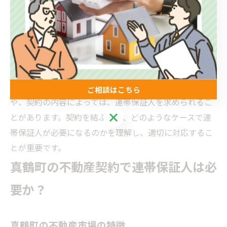
ため、保証人としての責任を十分に理解することが求め
られます。
保証会社を利用することで、連帯保証人を不要とする契
約も増えています。しかし、すべての契約において適用
されるわけではなく、保証会社の審査に通らない場合
ご相談はこちら
や、契約の内容によっては、連帯保証人を求められるこ
ご相談はこちら
とがあります。契約を結ぶ前に、どのようなケースで連
帯保証人が必要になるのかを理解し、適切に対応するこ
とが重要です。
真鶴町の不動産契約で連帯保証人は必
要か？
真鶴町の不動産市場の特徴