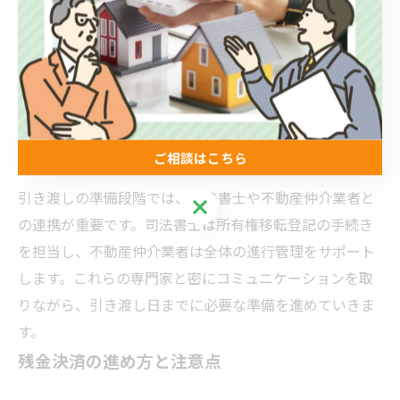
契約後に行うべきもう一つの重要な作業は、物件の現状
確認です。売主は、物件が契約時の条件に合致している
かを確認し、必要であれば修繕や清掃を行います。買主
も、引き渡し日に問題が発生しないように現地を確認
し、気になる点があれば早めに売主に相談します。
ご相談はこちら
引き渡しの準備段階では、司法書士や不動産仲介業者と
ご相談はこちら
の連携が重要です。司法書士は所有権移転登記の手続き
を担当し、不動産仲介業者は全体の進行管理をサポート
します。これらの専門家と密にコミュニケーションを取
りながら、引き渡し日までに必要な準備を進めていきま
す。
残金決済の進め方と注意点