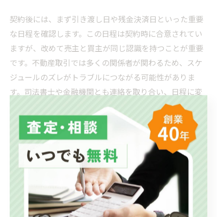
契約後には、まず引き渡し日や残金決済日といった重要
な日程を確認します。この日程は契約時に合意されてい
ますが、改めて売主と買主が同じ認識を持つことが重要
です。不動産取引では多くの関係者が関わるため、スケ
ジュールのズレがトラブルにつながる可能性がありま
す。司法書士や金融機関とも連絡を取り合い、日程に変
更が生じる場合には迅速に対応します。
買主は必要書類の準備を進めます。住宅ローンを利用す
る場合は、金融機関からの融資条件が満たされているか
を確認し、融資実行に必要な書類を揃えます。一方、売
主は権利証や固定資産税納付証明書などの書類を準備し
ます。これらの書類が揃っていないと手続きが遅れるた
め、事前にリストを作成して確認すると安心です。