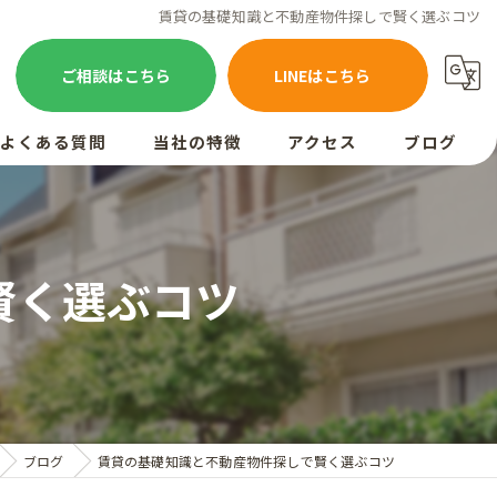
賃貸の基礎知識と不動産物件探しで賢く選ぶコツ
ご相談はこちら
LINEはこちら
よくある質問
当社の特徴
アクセス
ブログ
お客様の声
売却
買取
賢く選ぶコツ
相続
空き家
査定
ブログ
賃貸の基礎知識と不動産物件探しで賢く選ぶコツ