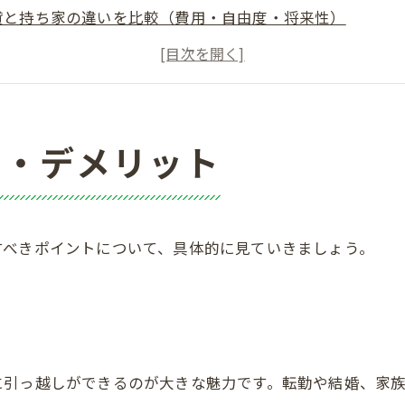
貸と持ち家の違いを比較（費用・自由度・将来性）
宅を賃貸物件にすることはできる？
ち家の大きな強みは「売却できること」
ちらを選ぶべきか
居希望の方向け賃貸契約の全フローと書類・審査の徹底ガ
ト・デメリット
貸経営オーナー向け不動産賃貸管理とトラブル回避の運用
貸経営・投資の始め方と成長戦略
貸データ比較とAI活用の賢い物件探し
すべきポイントについて、具体的に見ていきましょう。
貸関連の現場リアルとユーザーのリアル疑問解決
社概要
に引っ越しができるのが大きな魅力です。転勤や結婚、家