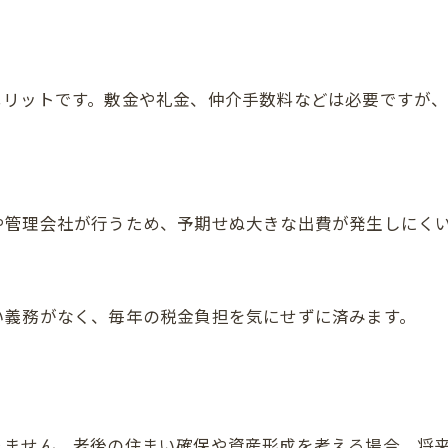
メリットです。敷金や礼金、仲介手数料などは必要ですが
や管理会社が行うため、予期せぬ大きな出費が発生しにく
ご相談はこちら
ご相談はこちら
い義務がなく、毎年の税金負担を気にせずに済みます。
りません。老後の住まい確保や資産形成を考える場合、将