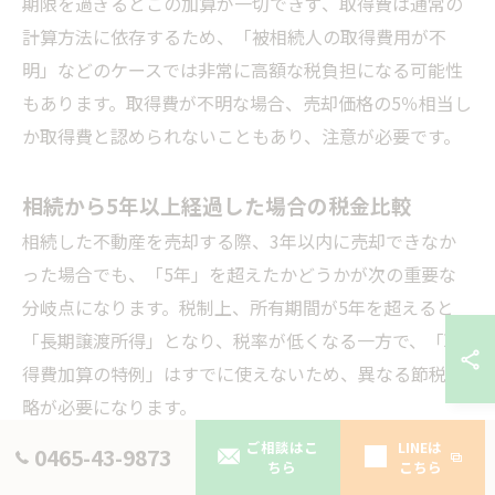
期限を過ぎるとこの加算が一切できず、取得費は通常の
計算方法に依存するため、「被相続人の取得費用が不
明」などのケースでは非常に高額な税負担になる可能性
もあります。取得費が不明な場合、売却価格の5％相当し
か取得費と認められないこともあり、注意が必要です。
相続から5年以上経過した場合の税金比較
相続した不動産を売却する際、3年以内に売却できなか
った場合でも、「5年」を超えたかどうかが次の重要な
分岐点になります。税制上、所有期間が5年を超えると
「長期譲渡所得」となり、税率が低くなる一方で、「取
得費加算の特例」はすでに使えないため、異なる節税戦
略が必要になります。
ご相談はこ
LINEは
0465-43-9873
ちら
こちら
不動産の譲渡所得税は、以下のように所有期間によって