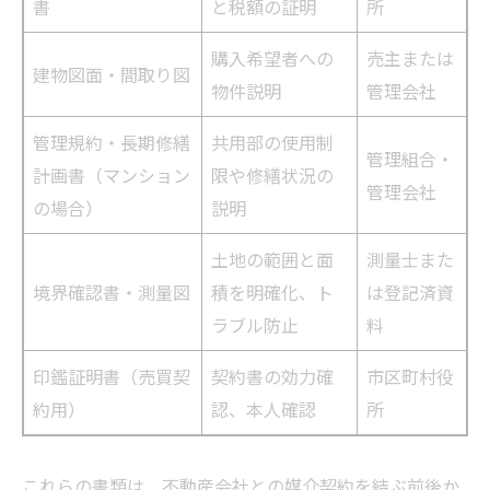
書
と税額の証明
所
購入希望者への
売主または
建物図面・間取り図
物件説明
管理会社
管理規約・長期修繕
共用部の使用制
管理組合・
計画書（マンション
限や修繕状況の
管理会社
の場合）
説明
土地の範囲と面
測量士また
境界確認書・測量図
積を明確化、ト
は登記済資
ラブル防止
料
印鑑証明書（売買契
契約書の効力確
市区町村役
約用）
認、本人確認
所
これらの書類は、不動産会社との媒介契約を結ぶ前後か