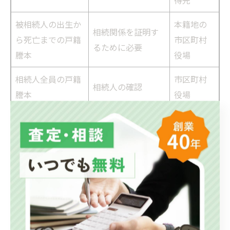
得先
被相続人の出生か
本籍地の
相続関係を証明す
ら死亡までの戸籍
市区町村
るために必要
謄本
役場
相続人全員の戸籍
市区町村
相続人の確認
謄本
役場
市区町村
相続人の住民票
相続人の住所確認
役場
相続人全員の合意
相続人が
遺産分割協議書
内容を明記（実印
自ら作成
押印）
不動産の登記事項
登記内容と不動産
法務局
証明書
の確認