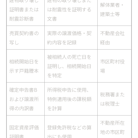
建物取り壊し
建物の取り壊しまた
解体業者・
証明書または
は耐震性を証明する
建築士等
耐震診断書
文書
売買契約書の
実際の譲渡価格・契
不動産会社
写し
約内容を記録
経由
被相続人の死亡日を
相続開始日を
市区町村役
証明し、相続開始日
示す戸籍謄本
場
を特定
確定申告書B
所得税申告に使用、
税務署また
および譲渡所
特例適用後の課税額
は税理士
得の内訳書
を計算
不動産所在
固定資産評価
登録免許税などの算
地の市区町
証明書
出にも使用