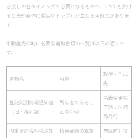
き渡しの各タイミングで必要となるもので、1つでも欠け
ると売却全体に遅延やトラブルが生じる可能性がありま
す。
不動産売却時に必要な追加書類の一覧は以下の通りで
す。
取得・作成
書類名
用途
先
名義変更完
登記識別情報通知書
所有者であるこ
了時に法務
（旧・権利証）
との証明
局発行
固定資産税納税通知
精算金額の算定
市区町村役