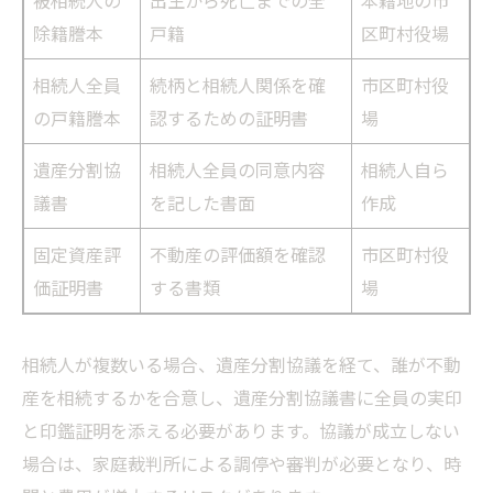
被相続人の
出生から死亡までの全
本籍地の市
除籍謄本
戸籍
区町村役場
相続人全員
続柄と相続人関係を確
市区町村役
の戸籍謄本
認するための証明書
場
遺産分割協
相続人全員の同意内容
相続人自ら
議書
を記した書面
作成
固定資産評
不動産の評価額を確認
市区町村役
価証明書
する書類
場
相続人が複数いる場合、遺産分割協議を経て、誰が不動
産を相続するかを合意し、遺産分割協議書に全員の実印
と印鑑証明を添える必要があります。協議が成立しない
場合は、家庭裁判所による調停や審判が必要となり、時