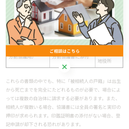
所在地の
固定資産評価証明
不動産の評価額の
市区町村
書
確認
役場
相続人の
印鑑証明書（遺産
実印の確認、遺産
ご相談はこちら
住民登録
分割協議用）
分割協議書に添付
地役所
ご相談はこちら
これらの書類の中でも、特に「被相続人の戸籍」は出生
から死亡までを完全にたどれるものが必要で、場合によ
っては複数の自治体に請求する必要があります。また、
相続人が複数いる場合、協議書には全員の署名と実印の
押印が求められます。印鑑証明書の添付がない場合、登
記申請が却下される恐れがあります。