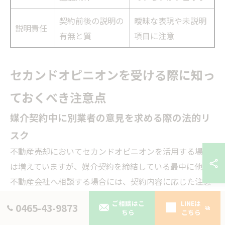
契約前後の説明の
曖昧な表現や未説明
説明責任
有無と質
項目に注意
セカンドオピニオンを受ける際に知っ
ておくべき注意点
媒介契約中に別業者の意見を求める際の法的リ
スク
不動産売却においてセカンドオピニオンを活用する場面
は増えていますが、媒介契約を締結している最中に他の
不動産会社へ相談する場合には、契約内容に応じた注意
が必要です。特に専属専任媒介契約や専任媒介契約を締
ご相談はこ
LINEは
0465-43-9873
結している場合、他社との接触には一定の制限が設けら
ちら
こちら