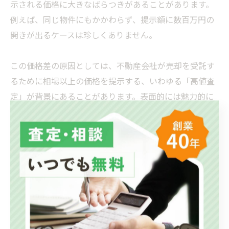
示される価格に大きなばらつきがあることがあります。
例えば、同じ物件にもかかわらず、提示額に数百万円の
開きが出るケースは珍しくありません。
この価格差の原因としては、不動産会社が売却を受託す
るために相場以上の価格を提示する、いわゆる「高値査
定」が背景にあることがあります。表面的には魅力的に
見えても、実際にはその価格で売却できない場合がほと
んどです。その結果、売却活動が長期化し、結局は値下
げを余儀なくされる可能性が高まります。このような事
態を防ぐためには、提示された査定価格の根拠を第三者
の立場から冷静に判断する必要があります。
セカンドオピニオンを活用することで、査定価格の妥当
性を専門的な視点で検証できます。不動産セカンドオピ