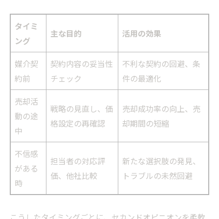
タイミ
主な目的
活用の効果
ング
媒介契
契約内容の妥当性
不利な契約の回避、条
約前
チェック
件の最適化
売却活
戦略の見直し、価
売却成功率の向上、売
動の途
格設定の再確認
却期間の短縮
中
不信感
担当者の対応評
新たな選択肢の発見、
がある
価、他社比較
トラブルの未然回避
時
こうしたタイミングごとに、セカンドオピニオンを柔軟