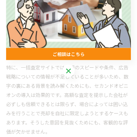
ニオン協会のような中立的な立場を持つ専門家に相談す
ることで、市場動向や地域の取引事例を踏まえた正確な
価格分析が可能となり、不安や疑問を払拭できます。ま
た、提示された価格にどのような売却戦略が含まれてい
るのか、どの程度の販売期間を想定しているのかといっ
た情報も含めて判断材料を増やすことができます。
ご相談はこちら
特に、一括査定サイトでは売却のスピードや条件、広告
ご相談はこちら
戦略についての情報が不足していることが多いため、数
字の裏にある背景を読み解くためにも、セカンドオピニ
オンの導入は効果的です。高額な査定を提示した会社が
必ずしも信頼できるとは限らず、場合によっては囲い込
みを行うことで売却を自社に限定しようとするケースも
あります。そうした意図を見抜くためにも、客観的な評
価が欠かせません。