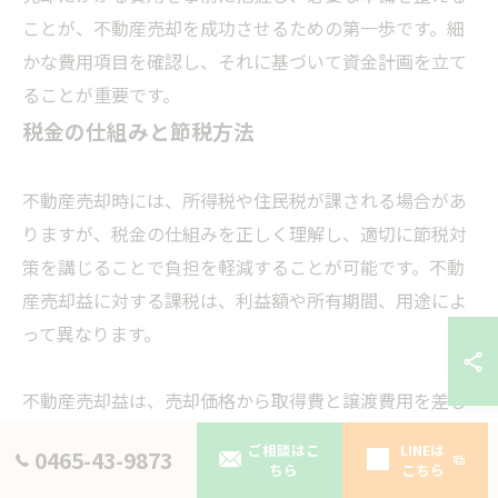
ことが、不動産売却を成功させるための第一歩です。細
かな費用項目を確認し、それに基づいて資金計画を立て
ることが重要です。
税金の仕組みと節税方法
不動産売却時には、所得税や住民税が課される場合があ
りますが、税金の仕組みを正しく理解し、適切に節税対
策を講じることで負担を軽減することが可能です。不動
産売却益に対する課税は、利益額や所有期間、用途によ
って異なります。
不動産売却益は、売却価格から取得費と譲渡費用を差し
引いた額で計算されます。取得費には購入価格や購入時
ご相談はこ
LINEは
0465-43-9873
の諸費用、譲渡費用には仲介手数料や印紙代などが含ま
ちら
こちら