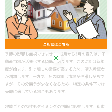
済が好調で金利が低い時期は、購入希望者が増えやす
く、不動産価格が上昇しやすい傾向があります。一方
で、金利が上昇すると住宅ローンの負担が増え、購入希
望者が減少することがあります。これらの指標を定期的
にチェックすることで、市場の流れをつかむことができ
ます。
ご相談はこちら
季節の影響も無視できません。2月から3月の春先は、不
ご相談はこちら
動産市場が活発化する傾向があります。この時期は新年
度が始まり、引っ越しの需要が高まるため、購入希望者
が増加します。一方で、冬の時期は市場が停滞しがちで
すが、その分競争が少なくなるため、特定の条件下では
売却に適している場合もあります。
地域ごとの特性もタイミングの判断に影響します。都市